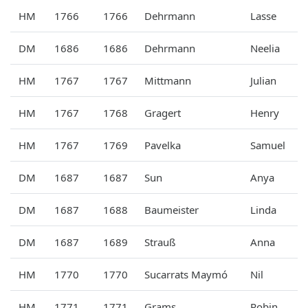
HM
1766
1766
Dehrmann
Lasse
DM
1686
1686
Dehrmann
Neelia
HM
1767
1767
Mittmann
Julian
HM
1767
1768
Gragert
Henry
HM
1767
1769
Pavelka
Samuel
DM
1687
1687
Sun
Anya
DM
1687
1688
Baumeister
Linda
DM
1687
1689
Strauß
Anna
HM
1770
1770
Sucarrats Maymó
Nil
HM
1771
1771
Grams
Robin