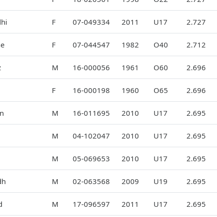
dhi
F
07-049334
2011
U17
2.727
ne
F
07-044547
1982
O40
2.712
z
M
16-000056
1961
O60
2.696
F
16-000198
1960
O65
2.696
in
M
16-011695
2010
U17
2.695
M
04-102047
2010
U17
2.695
M
05-069653
2010
U17
2.695
dh
M
02-063568
2009
U19
2.695
d
M
17-096597
2011
U17
2.695