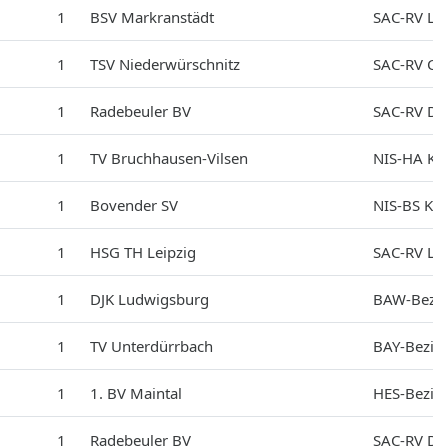
1
BSV Markranstädt
SAC-RV Lei
1
TSV Niederwürschnitz
SAC-RV Ch
1
Radebeuler BV
SAC-RV Dr
1
TV Bruchhausen-Vilsen
NIS-HA Kre
1
Bovender SV
NIS-BS Kre
1
HSG TH Leipzig
SAC-RV Lei
1
DJK Ludwigsburg
BAW-Bezir
1
TV Unterdürrbach
BAY-Bezirk
1
1. BV Maintal
HES-Bezirk
1
Radebeuler BV
SAC-RV Dr