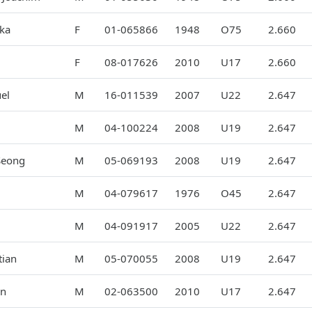
ka
F
01-065866
1948
O75
2.660
F
08-017626
2010
U17
2.660
el
M
16-011539
2007
U22
2.647
M
04-100224
2008
U19
2.647
Seong
M
05-069193
2008
U19
2.647
M
04-079617
1976
O45
2.647
M
04-091917
2005
U22
2.647
tian
M
05-070055
2008
U19
2.647
in
M
02-063500
2010
U17
2.647