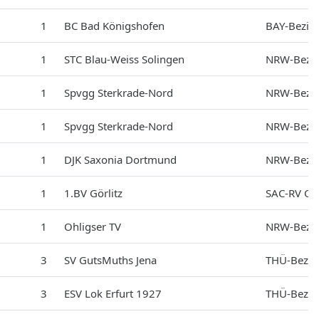
1
BC Bad Königshofen
BAY-Bezirk
1
STC Blau-Weiss Solingen
NRW-Bezir
1
Spvgg Sterkrade-Nord
NRW-Bezir
1
Spvgg Sterkrade-Nord
NRW-Bezir
1
DJK Saxonia Dortmund
NRW-Bezir
1
1.BV Görlitz
SAC-RV Obe
1
Ohligser TV
NRW-Bezir
3
SV GutsMuths Jena
THÜ-Bezir
3
ESV Lok Erfurt 1927
THÜ-Bezir