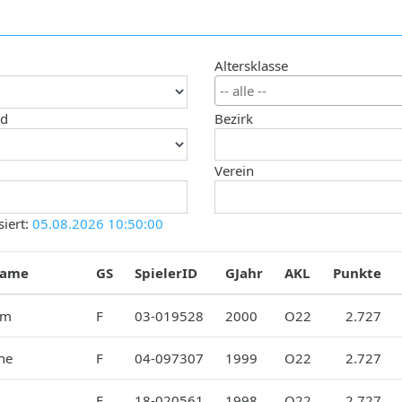
Altersklasse
nd
Bezirk
Verein
siert:
05.08.2026 10:50:00
name
GS
SpielerID
GJahr
AKL
Punkte
am
F
03-019528
2000
O22
2.727
ne
F
04-097307
1999
O22
2.727
F
18-020561
1998
O22
2.727