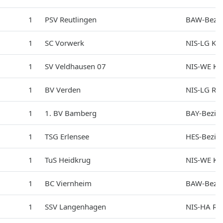
1
PSV Reutlingen
BAW-Bezir
1
SC Vorwerk
NIS-LG Kre
1
SV Veldhausen 07
NIS-WE Kre
1
BV Verden
NIS-LG Re
1
1. BV Bamberg
BAY-Bezir
1
TSG Erlensee
HES-Bezirk
1
TuS Heidkrug
NIS-WE Kr
1
BC Viernheim
BAW-Bezir
1
SSV Langenhagen
NIS-HA Re