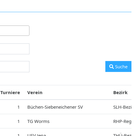
Suche
Turniere
Verein
Bezirk
1
Büchen-Siebeneichener SV
SLH-Bezirk
1
TG Worms
RHP-Regio
1
USV Jena
THÜ-Bezir