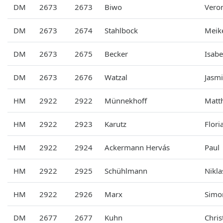
DM
2673
2673
Biwo
Vero
DM
2673
2674
Stahlbock
Meik
DM
2673
2675
Becker
Isabe
DM
2673
2676
Watzal
Jasm
HM
2922
2922
Münnekhoff
Matt
HM
2922
2923
Karutz
Flori
HM
2922
2924
Ackermann Hervás
Paul
HM
2922
2925
Schühlmann
Nikla
HM
2922
2926
Marx
Simo
DM
2677
2677
Kuhn
Chris