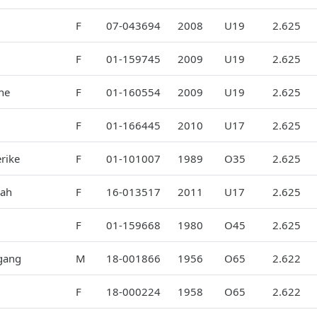
F
07-043694
2008
U19
2.625
F
01-159745
2009
U19
2.625
ne
F
01-160554
2009
U19
2.625
F
01-166445
2010
U17
2.625
rike
F
01-101007
1989
O35
2.625
ah
F
16-013517
2011
U17
2.625
F
01-159668
1980
O45
2.625
gang
M
18-001866
1956
O65
2.622
F
18-000224
1958
O65
2.622