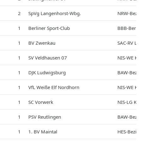
2
SpVg Langenhorst-Wbg.
NRW-Bezir
1
Berliner Sport-Club
BBB-Berli
1
BV Zwenkau
SAC-RV Lei
1
SV Veldhausen 07
NIS-WE Kre
1
DJK Ludwigsburg
BAW-Bezir
1
VfL Weiße Elf Nordhorn
NIS-WE Kre
1
SC Vorwerk
NIS-LG Kre
1
PSV Reutlingen
BAW-Bezir
1
1. BV Maintal
HES-Bezirk