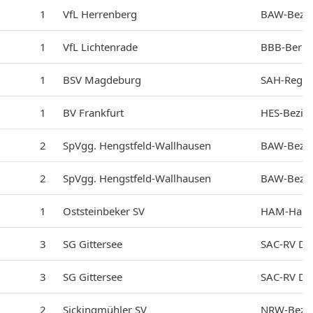
1
VfL Herrenberg
BAW-Bezir
1
VfL Lichtenrade
BBB-Berli
1
BSV Magdeburg
SAH-Regi
1
BV Frankfurt
HES-Bezirk
2
SpVgg. Hengstfeld-Wallhausen
BAW-Bezir
2
SpVgg. Hengstfeld-Wallhausen
BAW-Bezir
1
Oststeinbeker SV
HAM-Ham
3
SG Gittersee
SAC-RV Dr
3
SG Gittersee
SAC-RV Dr
2
Sickingmühler SV
NRW-Bezir