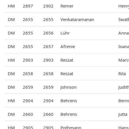
HM
2897
2902
Remer
Henr
DM
2655
2655
Venkataramanan
Swat
DM
2655
2656
Lühr
Anna
DM
2655
2657
Afrenie
Ioan
HM
2903
2903
Reszat
Marc
DM
2658
2658
Reszat
Rita
DM
2659
2659
Johnson
Judit
HM
2904
2904
Behrens
Bern
DM
2660
2660
Behrens
Jutta
HM
2905
2905
Pothmann
Hans