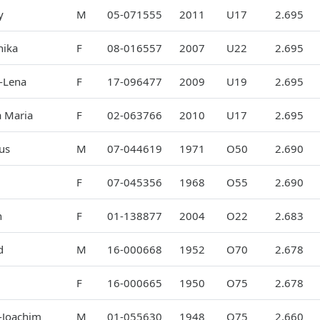
y
M
05-071555
2011
U17
2.695
hika
F
08-016557
2007
U22
2.695
-Lena
F
17-096477
2009
U19
2.695
a Maria
F
02-063766
2010
U17
2.695
us
M
07-044619
1971
O50
2.690
F
07-045356
1968
O55
2.690
h
F
01-138877
2004
O22
2.683
d
M
16-000668
1952
O70
2.678
F
16-000665
1950
O75
2.678
-Joachim
M
01-055630
1948
O75
2.660