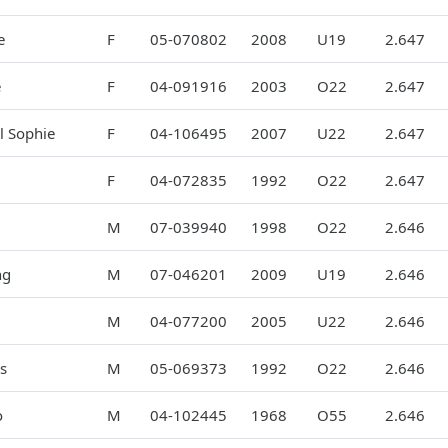
e
F
05-070802
2008
U19
2.647
e
F
04-091916
2003
O22
2.647
l Sophie
F
04-106495
2007
U22
2.647
F
04-072835
1992
O22
2.647
M
07-039940
1998
O22
2.646
ng
M
07-046201
2009
U19
2.646
M
04-077200
2005
U22
2.646
s
M
05-069373
1992
O22
2.646
o
M
04-102445
1968
O55
2.646