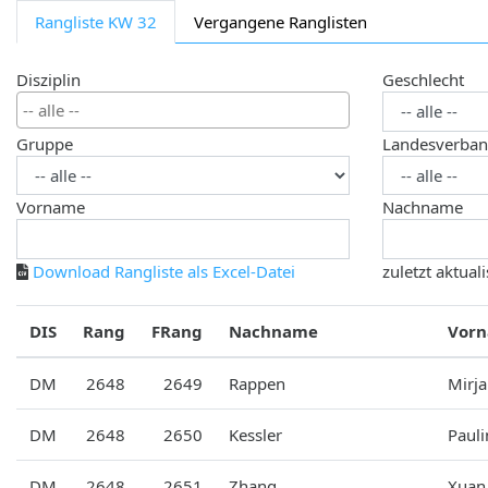
Rangliste KW 32
Vergangene Ranglisten
Disziplin
Geschlecht
Gruppe
Landesverba
Vorname
Nachname
Download Rangliste als Excel-Datei
zuletzt aktuali
DIS
Rang
FRang
Nachname
Vor
DM
2648
2649
Rappen
Mirj
DM
2648
2650
Kessler
Pauli
DM
2648
2651
Zhang
Xuan