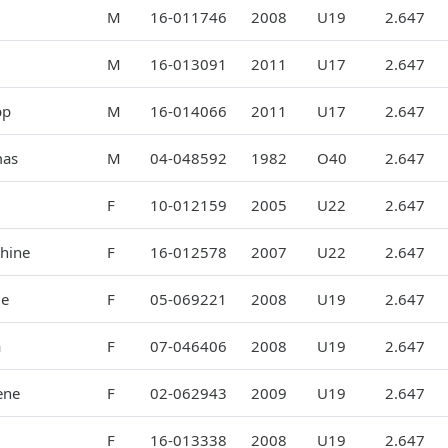
M
16-011746
2008
U19
2.647
M
16-013091
2011
U17
2.647
pp
M
16-014066
2011
U17
2.647
as
M
04-048592
1982
O40
2.647
F
10-012159
2005
U22
2.647
phine
F
16-012578
2007
U22
2.647
ie
F
05-069221
2008
U19
2.647
a
F
07-046406
2008
U19
2.647
ene
F
02-062943
2009
U19
2.647
F
16-013338
2008
U19
2.647