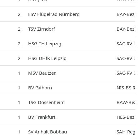
2
ESV Flügelrad Nürnberg
BAY-Bezirk
2
TSV Zirndorf
BAY-Bezirk
2
HSG TH Leipzig
SAC-RV Lei
2
HSG DHfK Leipzig
SAC-RV Lei
1
MSV Bautzen
SAC-RV Obe
1
BV Gifhorn
NIS-BS Re
1
TSG Dossenheim
BAW-Bezir
1
BV Frankfurt
HES-Bezirk
1
SV Anhalt Bobbau
SAH-Regio