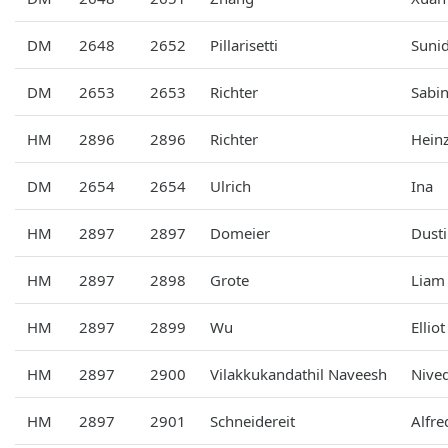
DM
2648
2652
Pillarisetti
Suni
DM
2653
2653
Richter
Sabi
HM
2896
2896
Richter
Hein
DM
2654
2654
Ulrich
Ina
HM
2897
2897
Domeier
Dust
HM
2897
2898
Grote
Liam
HM
2897
2899
Wu
Elliot
HM
2897
2900
Vilakkukandathil Naveesh
Nive
HM
2897
2901
Schneidereit
Alfre