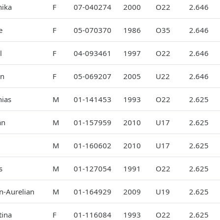
nika
F
07-040274
2000
O22
2.646
e
F
05-070370
1986
O35
2.646
l
F
04-093461
1997
O22
2.646
in
F
05-069207
2005
U22
2.646
hias
M
01-141453
1993
O22
2.625
an
M
01-157959
2010
U17
2.625
M
01-160602
2010
U17
2.625
s
M
01-127054
1991
O22
2.625
n-Aurelian
M
01-164929
2009
U19
2.625
tina
F
01-116084
1993
O22
2.625