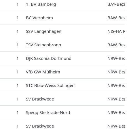
1
1. BV Bamberg
BAY-Bezir
1
BC Viernheim
BAW-Bezir
1
SSV Langenhagen
NIS-HA Re
1
TSV Steinenbronn
BAW-Bezir
1
DJK Saxonia Dortmund
NRW-Bezir
1
VfB GW Mülheim
NRW-Bezir
1
STC Blau-Weiss Solingen
NRW-Bezir
1
SV Brackwede
NRW-Bezir
1
Spvgg Sterkrade-Nord
NRW-Bezir
1
SV Brackwede
NRW-Bezir