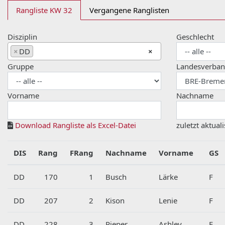
Rangliste KW 32
Vergangene Ranglisten
Disziplin
Geschlecht
×
DD
×
Gruppe
Landesverba
Vorname
Nachname
Download Rangliste als Excel-Datei
zuletzt aktuali
DIS
Rang
FRang
Nachname
Vorname
GS
DD
170
1
Busch
Lärke
F
DD
207
2
Kison
Lenie
F
DD
228
3
Pieper
Ashley
F