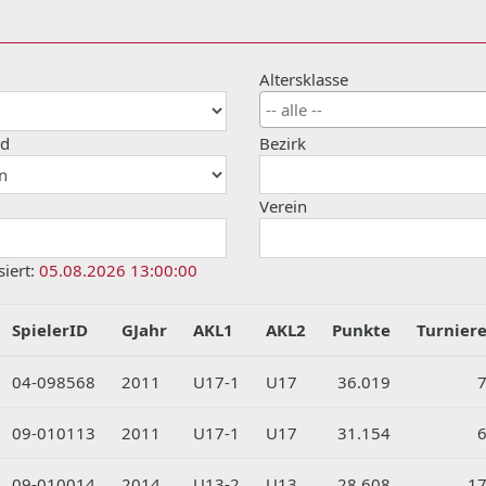
Altersklasse
nd
Bezirk
Verein
siert:
05.08.2026 13:00:00
SpielerID
GJahr
AKL1
AKL2
Punkte
Turnier
04-098568
2011
U17-1
U17
36.019
09-010113
2011
U17-1
U17
31.154
09-010014
2014
U13-2
U13
28.608
1