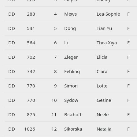
DD
288
4
Mews
Lea-Sophie
F
DD
531
5
Dong
Tian Yu
F
DD
564
6
Li
Thea Xiya
F
DD
702
7
Zieger
Elicia
F
DD
742
8
Fehling
Clara
F
DD
770
9
Simon
Lotte
F
DD
770
10
Sydow
Gesine
F
DD
875
11
Bischoff
Neele
F
DD
1026
12
Sikorska
Natalia
F