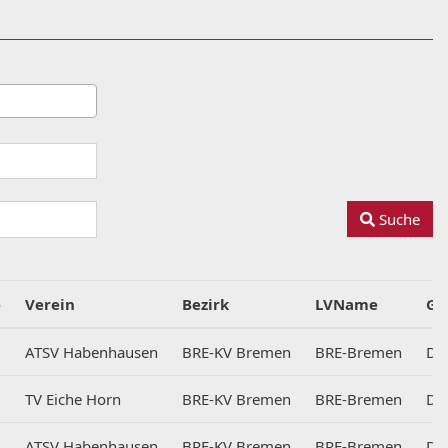
Suche
e
Verein
Bezirk
LVName
Gr
7
ATSV Habenhausen
BRE-KV Bremen
BRE-Bremen
DB
6
TV Eiche Horn
BRE-KV Bremen
BRE-Bremen
DB
7
ATSV Habenhausen
BRE-KV Bremen
BRE-Bremen
DB